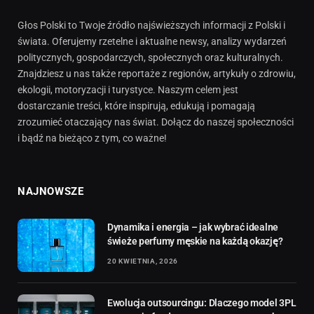
Głos Polski to Twoje źródło najświeższych informacji z Polski i
świata. Oferujemy rzetelne i aktualne newsy, analizy wydarzeń
politycznych, gospodarczych, społecznych oraz kulturalnych.
Znajdziesz u nas także reportaże z regionów, artykuły o zdrowiu,
ekologii, motoryzacji i turystyce. Naszym celem jest
dostarczanie treści, które inspirują, edukują i pomagają
zrozumieć otaczający nas świat. Dołącz do naszej społeczności
i bądź na bieżąco z tym, co ważne!
NAJNOWSZE
Dynamika i energia – jak wybrać idealne
świeże perfumy męskie na każdą okazję?
20 KWIETNIA, 2026
Ewolucja outsourcingu: Dlaczego model 3PL