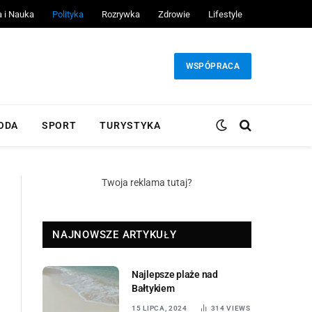
a i Nauka
Polityka
Rozrywka
Zdrowie
Lifestyle
WSPÓPRACA
ODA
SPORT
TURYSTYKA
Twoja reklama tutaj?
NAJNOWSZE ARTYKUŁY
Najlepsze plaże nad
Bałtykiem
15 LIPCA, 2024
314
VIEWS