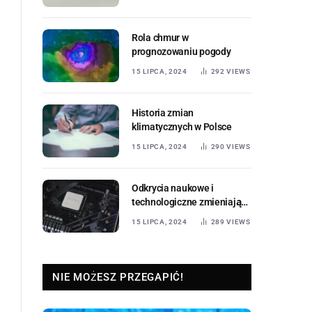
Rola chmur w
prognozowaniu pogody
15 LIPCA, 2024
292
VIEWS
Historia zmian
klimatycznych w Polsce
15 LIPCA, 2024
290
VIEWS
Odkrycia naukowe i
technologiczne zmieniające
świat
15 LIPCA, 2024
289
VIEWS
NIE MOŻESZ PRZEGAPIĆ!