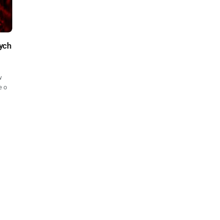
ych
w
e o