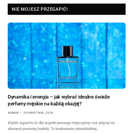
NIE MOŻESZ PRZEGAPIĆ!
Dynamika i energia – jak wybrać idealne świeże
perfumy męskie na każdą okazję?
ADMIN
20 KWIETNIA, 2026
Wybór zapachu to dla współczesnego mężczyzny coś więcej niż
element porannej toalety. To budowanie niewidzialnej…