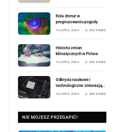
Rola chmur w
prognozowaniu pogody
15 LIPCA, 2024
292
VIEWS
Historia zmian
klimatycznych w Polsce
15 LIPCA, 2024
290
VIEWS
Odkrycia naukowe i
technologiczne zmieniające
świat
15 LIPCA, 2024
289
VIEWS
NIE MOŻESZ PRZEGAPIĆ!