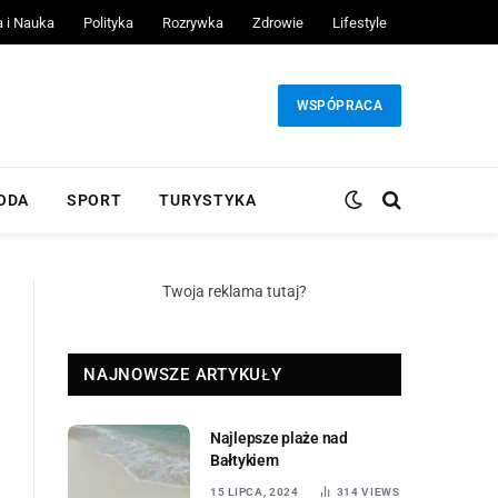
a i Nauka
Polityka
Rozrywka
Zdrowie
Lifestyle
WSPÓPRACA
ODA
SPORT
TURYSTYKA
Twoja reklama tutaj?
NAJNOWSZE ARTYKUŁY
Najlepsze plaże nad
Bałtykiem
15 LIPCA, 2024
314
VIEWS