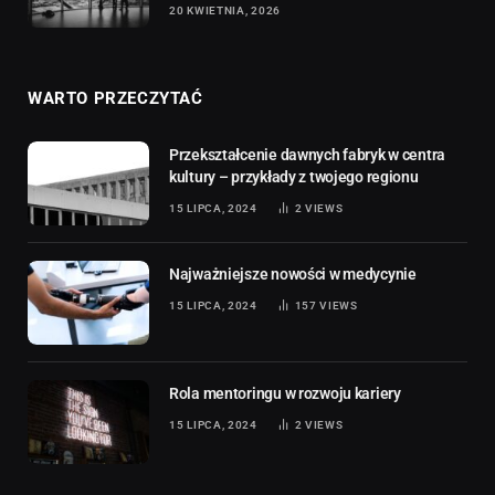
20 KWIETNIA, 2026
WARTO PRZECZYTAĆ
Przekształcenie dawnych fabryk w centra
kultury – przykłady z twojego regionu
15 LIPCA, 2024
2
VIEWS
Najważniejsze nowości w medycynie
15 LIPCA, 2024
157
VIEWS
Rola mentoringu w rozwoju kariery
15 LIPCA, 2024
2
VIEWS