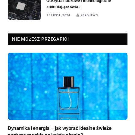
Odkrycia naukowe i technologiczne
zmieniające świat
15 LIPCA, 2024
289
VIEWS
NIE MOŻESZ PRZEGAPIĆ!
Dynamika i energia – jak wybrać idealne świeże