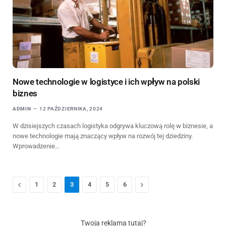
Nowe technologie w logistyce i ich wpływ na polski
biznes
ADMIN
12 PAŹDZIERNIKA, 2024
W dzisiejszych czasach logistyka odgrywa kluczową rolę w biznesie, a
nowe technologie mają znaczący wpływ na rozwój tej dziedziny.
Wprowadzenie…
Previous
Next
1
2
3
4
5
6
Twoja reklama tutaj?