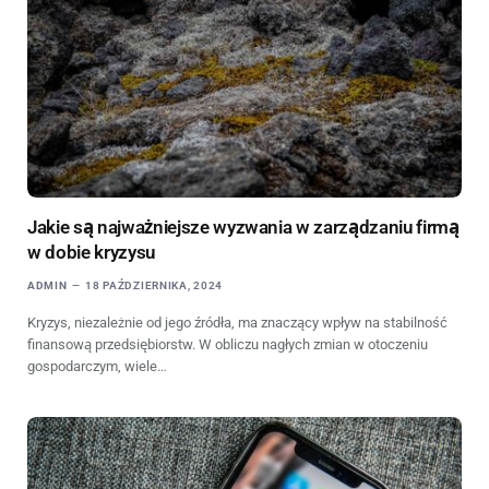
Jakie są najważniejsze wyzwania w zarządzaniu firmą
w dobie kryzysu
ADMIN
18 PAŹDZIERNIKA, 2024
Kryzys, niezależnie od jego źródła, ma znaczący wpływ na stabilność
finansową przedsiębiorstw. W obliczu nagłych zmian w otoczeniu
gospodarczym, wiele…