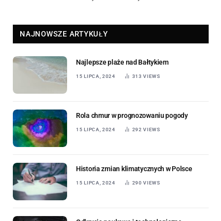
NAJNOWSZE ARTYKUŁY
Najlepsze plaże nad Bałtykiem
15 LIPCA, 2024
313
VIEWS
Rola chmur w prognozowaniu pogody
15 LIPCA, 2024
292
VIEWS
Historia zmian klimatycznych w Polsce
15 LIPCA, 2024
290
VIEWS