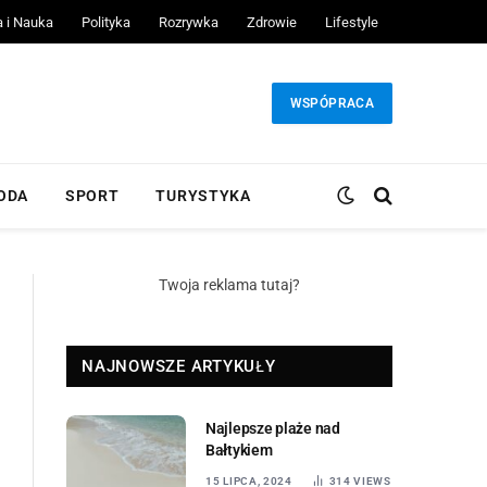
a i Nauka
Polityka
Rozrywka
Zdrowie
Lifestyle
WSPÓPRACA
ODA
SPORT
TURYSTYKA
Twoja reklama tutaj?
NAJNOWSZE ARTYKUŁY
Najlepsze plaże nad
Bałtykiem
15 LIPCA, 2024
314
VIEWS