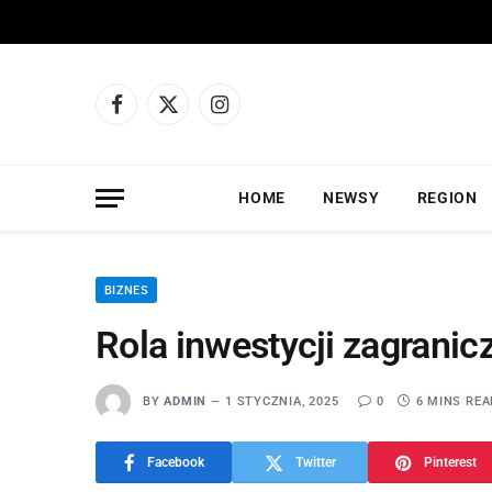
Facebook
X
Instagram
(Twitter)
HOME
NEWSY
REGION
BIZNES
Rola inwestycji zagranic
BY
ADMIN
1 STYCZNIA, 2025
0
6 MINS REA
Facebook
Twitter
Pinterest