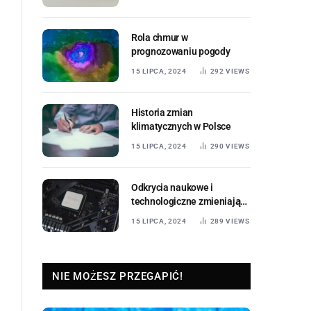
Rola chmur w
prognozowaniu pogody
15 LIPCA, 2024
292
VIEWS
Historia zmian
klimatycznych w Polsce
15 LIPCA, 2024
290
VIEWS
Odkrycia naukowe i
technologiczne zmieniające
świat
15 LIPCA, 2024
289
VIEWS
NIE MOŻESZ PRZEGAPIĆ!