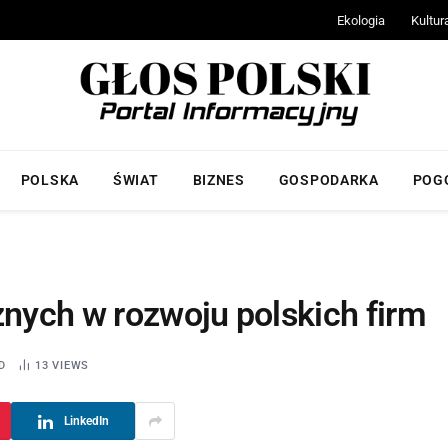
Ekologia
Kultur
POLSKA
ŚWIAT
BIZNES
GOSPODARKA
POG
znych w rozwoju polskich firm
D
13
VIEWS
LinkedIn