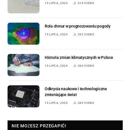
15 LIPCA, 2024
314
VIEWS
Rola chmur w prognozowaniu pogody
15 LIPCA, 2024
292
VIEWS
Historia zmian klimatycznych w Polsce
15 LIPCA, 2024
290
VIEWS
Odkrycia naukowe i technologiczne
zmieniające świat
15 LIPCA, 2024
289
VIEWS
NIE MOŻESZ PRZEGAPIĆ!