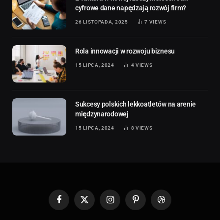
cyfrowe dane napędzają rozwój firm?
26 LISTOPADA, 2025
7
VIEWS
Rola innowacji w rozwoju biznesu
15 LIPCA, 2024
4
VIEWS
Sukcesy polskich lekkoatletów na arenie
międzynarodowej
15 LIPCA, 2024
8
VIEWS
Facebook
X
Instagram
Pinterest
Dribbble
(Twitter)