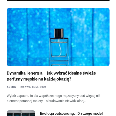
Dynamika i energia – jak wybrać idealne świeże
perfumy męskie na każdą okazję?
ADMIN
20 KWIETNIA, 2026
Wybór zapachu to dla współczesnego mężczyzny coś więcej niż
element porannej toalety. To budowanie niewidzialnej…
Ewolucja outsourcingu: Dlaczego model