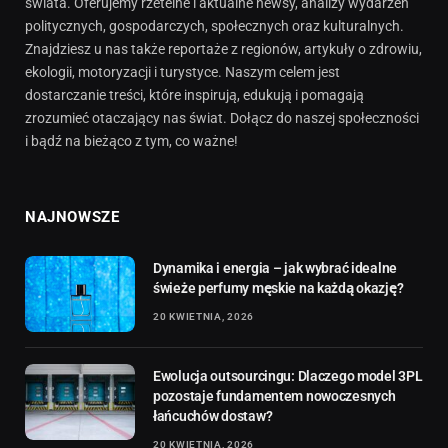
świata. Oferujemy rzetelne i aktualne newsy, analizy wydarzeń
politycznych, gospodarczych, społecznych oraz kulturalnych.
Znajdziesz u nas także reportaże z regionów, artykuły o zdrowiu,
ekologii, motoryzacji i turystyce. Naszym celem jest
dostarczanie treści, które inspirują, edukują i pomagają
zrozumieć otaczający nas świat. Dołącz do naszej społeczności
i bądź na bieżąco z tym, co ważne!
NAJNOWSZE
Dynamika i energia – jak wybrać idealne
świeże perfumy męskie na każdą okazję?
20 KWIETNIA, 2026
Ewolucja outsourcingu: Dlaczego model 3PL
pozostaje fundamentem nowoczesnych
łańcuchów dostaw?
20 KWIETNIA, 2026