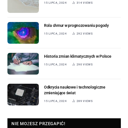
15 LIPCA, 2024
314
VIEWS
Rola chmur w prognozowaniu pogody
15 LIPCA, 2024
292
VIEWS
Historia zmian klimatycznych w Polsce
15 LIPCA, 2024
290
VIEWS
Odkrycia naukowe i technologiczne
zmieniające świat
15 LIPCA, 2024
289
VIEWS
NIE MOŻESZ PRZEGAPIĆ!