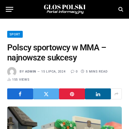
SPORT
Polscy sportowcy w MMA –
najnowsze sukcesy
BY
ADMIN
15 LIPCA, 2024
0
5 MINS READ
155
VIEWS