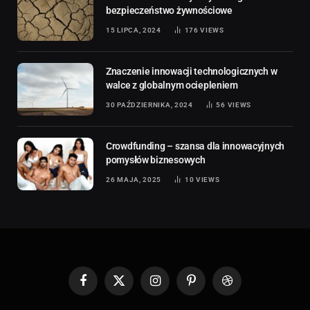
bezpieczeństwo żywnościowe
15 LIPCA, 2024
176
VIEWS
Znaczenie innowacji technologicznych w
walce z globalnym ociepleniem
30 PAŹDZIERNIKA, 2024
56
VIEWS
Crowdfunding – szansa dla innowacyjnych
pomysłów biznesowych
26 MAJA, 2025
10
VIEWS
Facebook
X
Instagram
Pinterest
Dribbble
(Twitter)