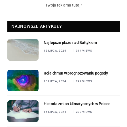
Twoja reklama tutaj?
NAJNOWSZE ARTYKUŁY
Najlepsze plaże nad Bałtykiem
15 LIPCA, 2024
314
VIEWS
Rola chmur w prognozowaniu pogody
15 LIPCA, 2024
292
VIEWS
Historia zmian klimatycznych w Polsce
15 LIPCA, 2024
290
VIEWS