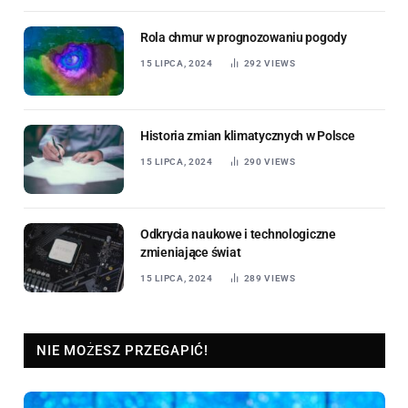
Rola chmur w prognozowaniu pogody
15 LIPCA, 2024
292
VIEWS
Historia zmian klimatycznych w Polsce
15 LIPCA, 2024
290
VIEWS
Odkrycia naukowe i technologiczne
zmieniające świat
15 LIPCA, 2024
289
VIEWS
NIE MOŻESZ PRZEGAPIĆ!