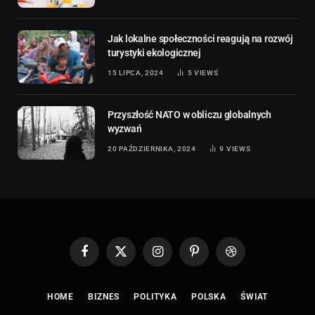
Jak lokalne społeczności reagują na rozwój
turystyki ekologicznej
15 LIPCA, 2024
5
VIEWS
Przyszłość NATO w obliczu globalnych
wyzwań
20 PAŹDZIERNIKA, 2024
9
VIEWS
Facebook
X
Instagram
Pinterest
Dribbble
(Twitter)
HOME
BIZNES
POLITYKA
POLSKA
ŚWIAT