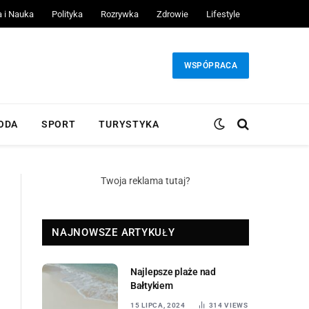
a i Nauka
Polityka
Rozrywka
Zdrowie
Lifestyle
WSPÓPRACA
ODA
SPORT
TURYSTYKA
Twoja reklama tutaj?
NAJNOWSZE ARTYKUŁY
Najlepsze plaże nad
Bałtykiem
15 LIPCA, 2024
314
VIEWS