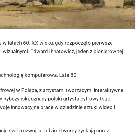
 w latach 60. XX wieku, gdy rozpoczęto pierwsze
izualnymi. Edward Ihnatowicz, jeden z pionierów tej
 technologię komputerową. Lata 80.
yfrowej w Polsce, z artystami tworzącymi interaktywne
ew Rybczyński, uznany polski artysta cyfrowy tego
oje innowacyjne prace w dziedzinie sztuki wideo i
je swój rozwój, a rodzimi twórcy zyskują coraz