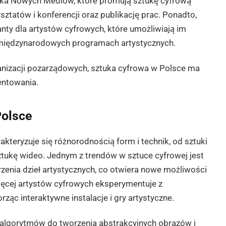
tuka Nowych Mediów, które promują sztukę cyfrową
ztatów i konferencji oraz publikację prac. Ponadto,
anty dla artystów cyfrowych, które umożliwiają im
w międzynarodowych programach artystycznych.
rganizacji pozarządowych, sztuka cyfrowa w Polsce ma
entowania.
Polsce
teryzuje się różnorodnością form i technik, od sztuki
sztukę wideo. Jednym z trendów w sztuce cyfrowej jest
rzenia dzieł artystycznych, co otwiera nowe możliwości
 więcej artystów cyfrowych eksperymentuje z
rząc interaktywne instalacje i gry artystyczne.
 algorytmów do tworzenia abstrakcyjnych obrazów i