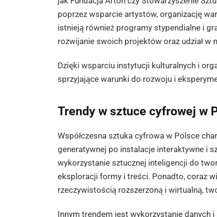
jak Fundacja Arton czy Stowarzyszenie Sz
poprzez wsparcie artystów, organizację wars
istnieją również programy stypendialne i gr
rozwijanie swoich projektów oraz udział 
Dzięki wsparciu instytucji kulturalnych i o
sprzyjające warunki do rozwoju i eksperym
Trendy w sztuce cyfrowej w 
Współczesna sztuka cyfrowa w Polsce charak
generatywnej po instalacje interaktywne i 
wykorzystanie sztucznej inteligencji do two
eksploracji formy i treści. Ponadto, coraz
rzeczywistością rozszerzoną i wirtualną, two
Innym trendem jest wykorzystanie danych i