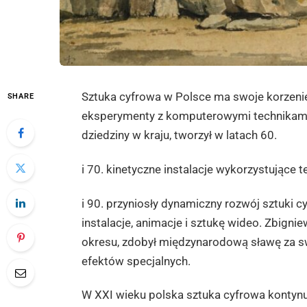
Sztuka cyfrowa w Polsce ma swoje korzenie
SHARE
eksperymenty z komputerowymi technikami w
dziedziny w kraju, tworzył w latach 60.
i 70. kinetyczne instalacje wykorzystujące
i 90. przyniosły dynamiczny rozwój sztuki c
instalacje, animacje i sztukę wideo. Zbigni
okresu, zdobył międzynarodową sławę za sw
efektów specjalnych.
W XXI wieku polska sztuka cyfrowa kontynuu