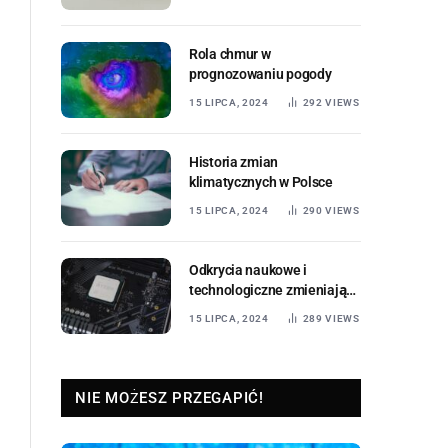
Rola chmur w
prognozowaniu pogody
15 LIPCA, 2024
292
VIEWS
Historia zmian
klimatycznych w Polsce
15 LIPCA, 2024
290
VIEWS
Odkrycia naukowe i
technologiczne zmieniające
świat
15 LIPCA, 2024
289
VIEWS
NIE MOŻESZ PRZEGAPIĆ!