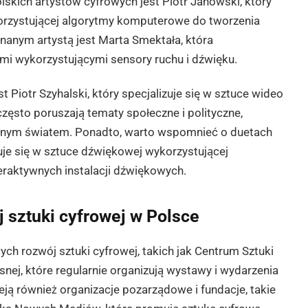
lskich artystów cyfrowych jest Piotr Janowski, który
korzystującej algorytmy komputerowe do tworzenia
znanym artystą jest Marta Smektała, która
mi wykorzystującymi sensory ruchu i dźwięku.
Piotr Szyhalski, który specjalizuje się w sztuce wideo
często poruszają tematy społeczne i polityczne,
esnym światem. Ponadto, warto wspomnieć o duetach
uje się w sztuce dźwiękowej wykorzystującej
raktywnych instalacji dźwiękowych.
j sztuki cyfrowej w Polsce
cych rozwój sztuki cyfrowej, takich jak Centrum Sztuki
j, które regularnie organizują wystawy i wydarzenia
eją również organizacje pozarządowe i fundacje, takie