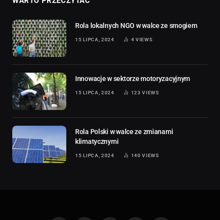
WARTO PRZECZYTAĆ
Rola lokalnych NGO w walce ze smogiem
15 LIPCA, 2024
4
VIEWS
Innowacje w sektorze motoryzacyjnym
15 LIPCA, 2024
123
VIEWS
Rola Polski w walce ze zmianami
klimatycznymi
15 LIPCA, 2024
140
VIEWS