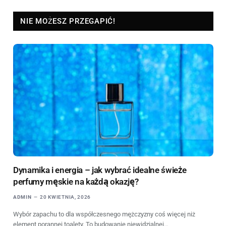
NIE MOŻESZ PRZEGAPIĆ!
Dynamika i energia – jak wybrać idealne świeże
perfumy męskie na każdą okazję?
ADMIN
20 KWIETNIA, 2026
Wybór zapachu to dla współczesnego mężczyzny coś więcej niż
element porannej toalety. To budowanie niewidzialnej…