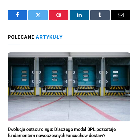
Facebook
Twitter
Pinterest
LinkedIn
Tumblr
Email
POLECANE
ARTYKUŁY
Ewolucja outsourcingu: Dlaczego model 3PL pozostaje
fundamentem nowoczesnych łańcuchów dostaw?