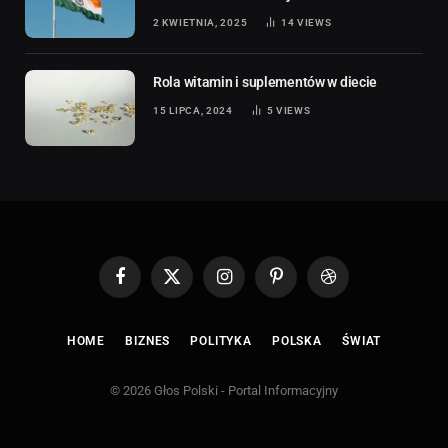
2 KWIETNIA, 2025
14
VIEWS
Rola witamin i suplementów w diecie
15 LIPCA, 2024
5
VIEWS
Facebook
X
Instagram
Pinterest
Dribbble
(Twitter)
HOME
BIZNES
POLITYKA
POLSKA
ŚWIAT
© 2026 Głos Polski - Portal Informacyjny