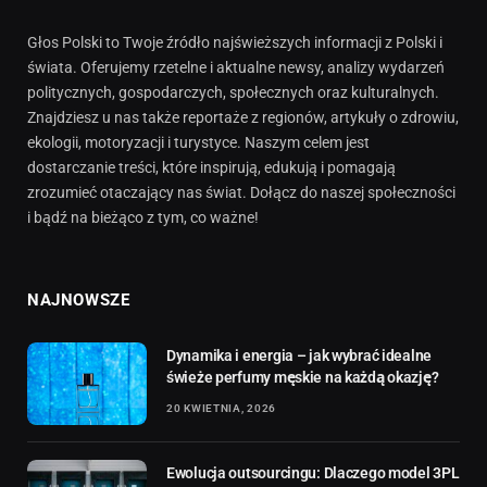
Głos Polski to Twoje źródło najświeższych informacji z Polski i
świata. Oferujemy rzetelne i aktualne newsy, analizy wydarzeń
politycznych, gospodarczych, społecznych oraz kulturalnych.
Znajdziesz u nas także reportaże z regionów, artykuły o zdrowiu,
ekologii, motoryzacji i turystyce. Naszym celem jest
dostarczanie treści, które inspirują, edukują i pomagają
zrozumieć otaczający nas świat. Dołącz do naszej społeczności
i bądź na bieżąco z tym, co ważne!
NAJNOWSZE
Dynamika i energia – jak wybrać idealne
świeże perfumy męskie na każdą okazję?
20 KWIETNIA, 2026
Ewolucja outsourcingu: Dlaczego model 3PL