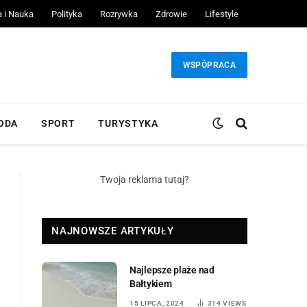
a i Nauka
Polityka
Rozrywka
Zdrowie
Lifestyle
WSPÓPRACA
ODA
SPORT
TURYSTYKA
Twoja reklama tutaj?
NAJNOWSZE ARTYKUŁY
Najlepsze plaże nad
Bałtykiem
15 LIPCA, 2024
314
VIEWS