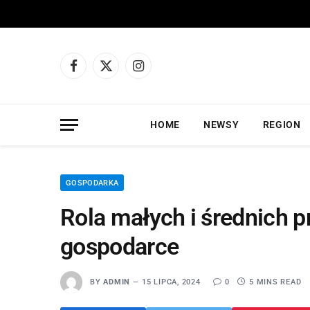
Facebook
X
Instagram
(Twitter)
HOME
NEWSY
REGION
GOSPODARKA
Rola małych i średnich p
gospodarce
BY
ADMIN
15 LIPCA, 2024
0
5 MINS READ