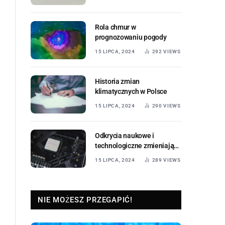
Rola chmur w
prognozowaniu pogody
15 LIPCA, 2024
292
VIEWS
Historia zmian
klimatycznych w Polsce
15 LIPCA, 2024
290
VIEWS
Odkrycia naukowe i
technologiczne zmieniające
świat
15 LIPCA, 2024
289
VIEWS
NIE MOŻESZ PRZEGAPIĆ!