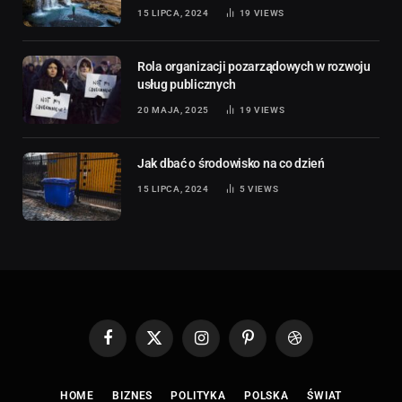
15 LIPCA, 2024
19
VIEWS
Rola organizacji pozarządowych w rozwoju
usług publicznych
20 MAJA, 2025
19
VIEWS
Jak dbać o środowisko na co dzień
15 LIPCA, 2024
5
VIEWS
Facebook
X
Instagram
Pinterest
Dribbble
(Twitter)
HOME
BIZNES
POLITYKA
POLSKA
ŚWIAT