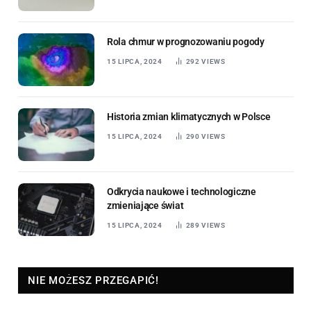
Rola chmur w prognozowaniu pogody
15 LIPCA, 2024
292
VIEWS
Historia zmian klimatycznych w Polsce
15 LIPCA, 2024
290
VIEWS
Odkrycia naukowe i technologiczne
zmieniające świat
15 LIPCA, 2024
289
VIEWS
NIE MOŻESZ PRZEGAPIĆ!