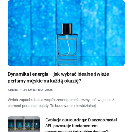
Dynamika i energia – jak wybrać idealne świeże
perfumy męskie na każdą okazję?
ADMIN
20 KWIETNIA, 2026
Wybór zapachu to dla współczesnego mężczyzny coś więcej niż
element porannej toalety. To budowanie niewidzialnej…
Ewolucja outsourcingu: Dlaczego model
3PL pozostaje fundamentem
nowoczesnych łańcuchów dostaw?